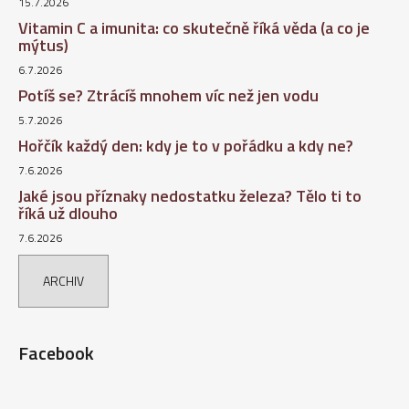
15.7.2026
Vitamin C a imunita: co skutečně říká věda (a co je
mýtus)
6.7.2026
Potíš se? Ztrácíš mnohem víc než jen vodu
5.7.2026
Hořčík každý den: kdy je to v pořádku a kdy ne?
7.6.2026
Jaké jsou příznaky nedostatku železa? Tělo ti to
říká už dlouho
7.6.2026
ARCHIV
Facebook