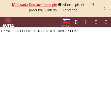
K
Přejít
Mini sada Cestovní energie
🎁
zdarma při nákupu 3
na
o
produktů · Platí do 31. července
obsah
Zpět
Zpět
š
í
Hledat
Nákup
M
Přihlášení
C
Slovenčina
k
košík
Domů
KATEGORIE
TRÁVENÍ A METABOLISMUS
o
p
o
t
ř
e
b
u
j
e
t
e
n