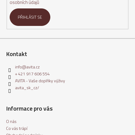
osobních údajů
PŘIHLÁSIT SE
Kontakt
info
@
avita.cz
+ 421 917 606 554
AVITA - Vaše doplňky výživy
avita_sk_cz/
Informace pro vás
O nás
Co vás trápí