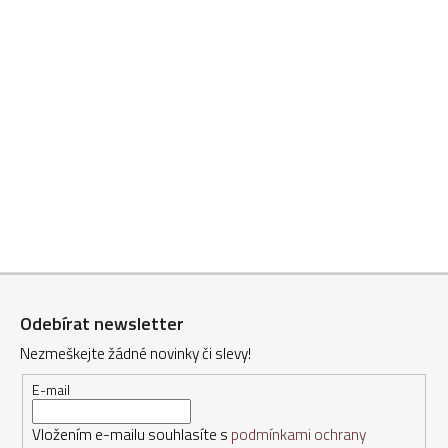
Z
á
Odebírat newsletter
p
Nezmeškejte žádné novinky či slevy!
a
t
E-mail
í
Vložením e-mailu souhlasíte s
podmínkami ochrany