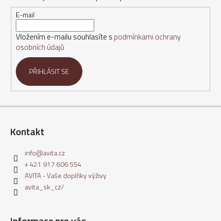
a
t
E-mail
í
Vložením e-mailu souhlasíte s
podmínkami ochrany
osobních údajů
PŘIHLÁSIT SE
Kontakt
info
@
avita.cz
+ 421 917 606 554
AVITA - Vaše doplňky výživy
avita_sk_cz/
Informace pro vás