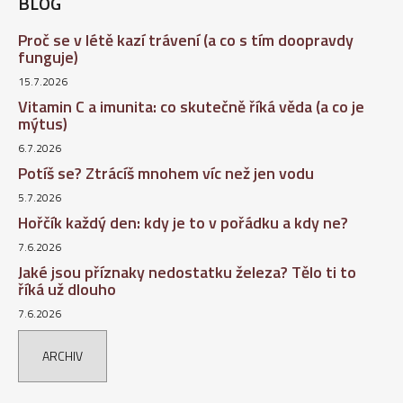
BLOG
Proč se v létě kazí trávení (a co s tím doopravdy
funguje)
15.7.2026
Vitamin C a imunita: co skutečně říká věda (a co je
mýtus)
6.7.2026
Potíš se? Ztrácíš mnohem víc než jen vodu
5.7.2026
Hořčík každý den: kdy je to v pořádku a kdy ne?
7.6.2026
Jaké jsou příznaky nedostatku železa? Tělo ti to
říká už dlouho
7.6.2026
ARCHIV