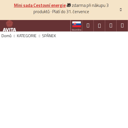
K
Přejít
Mini sada Cestovní energie
🎁
zdarma při nákupu 3
na
o
produktů · Platí do 31. července
obsah
Zpět
Zpět
š
í
Hledat
Nákup
M
Přihlášení
C
Slovenčina
k
košík
Domů
KATEGORIE
SPÁNEK
o
p
o
t
ř
e
b
u
j
e
t
e
n