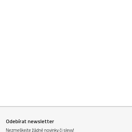
Z
á
Odebírat newsletter
p
Nezmeškejte žádné novinky či slevy!