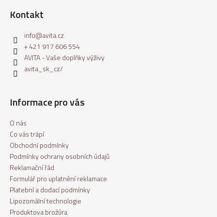
Kontakt
info
@
avita.cz
+ 421 917 606 554
AVITA - Vaše doplňky výživy
avita_sk_cz/
Informace pro vás
O nás
Co vás trápí
Obchodní podmínky
Podmínky ochrany osobních údajů
Reklamační řád
Formulář pro uplatnění reklamace
Platební a dodací podmínky
Lipozomální technologie
Produktova brožúra