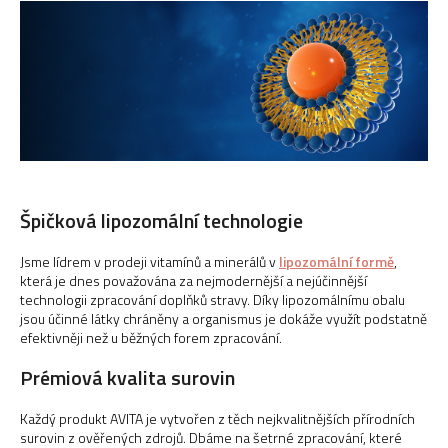
a
j
í
t
?
Špičková lipozomální technologie
HLEDAT
Jsme lídrem v prodeji vitamínů a minerálů v
lipozomální formě
,
která je dnes považována za nejmodernější a nejúčinnější
technologii zpracování doplňků stravy.
Díky lipozomálnímu obalu
D
jsou účinné látky chráněny a organismus je dokáže využít podstatně
o
efektivněji než u běžných forem zpracování.
p
Prémiová kvalita surovin
o
r
Každý produkt AVITA je vytvořen z těch nejkvalitnějších přírodních
u
surovin z ověřených zdrojů.
Dbáme na šetrné zpracování, které