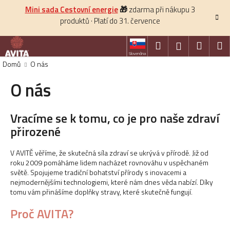
K
Přejít
Mini sada Cestovní energie
🎁
zdarma při nákupu 3
na
o
produktů · Platí do 31. července
obsah
Zpět
Zpět
š
í
Hledat
Nákup
M
Přihlášení
C
Slovenčina
k
košík
Domů
O nás
o
p
O nás
o
t
Vracíme se k tomu, co je pro naše zdraví
ř
přirozené
e
b
V AVITĚ věříme, že skutečná síla zdraví se ukrývá v přírodě.
Již od
u
roku 2009 pomáháme lidem nacházet rovnováhu v uspěchaném
světě.
Spojujeme tradiční bohatství přírody s inovacemi a
j
nejmodernějšími technologiemi, které nám dnes věda nabízí.
Díky
e
tomu vám přinášíme doplňky stravy, které skutečně fungují.
t
Proč AVITA?
e
n