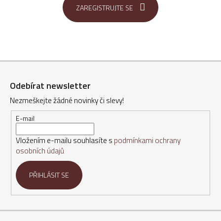
ZAREGISTRUJTE SE
Z
á
Odebírat newsletter
p
Nezmeškejte žádné novinky či slevy!
a
t
E-mail
í
Vložením e-mailu souhlasíte s
podmínkami ochrany
osobních údajů
PŘIHLÁSIT SE