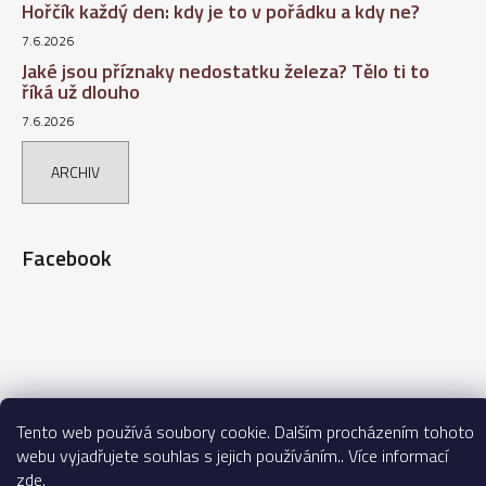
Hořčík každý den: kdy je to v pořádku a kdy ne?
7.6.2026
Jaké jsou příznaky nedostatku železa? Tělo ti to
říká už dlouho
7.6.2026
ARCHIV
Facebook
Vytvořil Shoptet
Tento web používá soubory cookie. Dalším procházením tohoto
webu vyjadřujete souhlas s jejich používáním.. Více informací
Copyright 2026
AVITA – Vaše výživové doplňky
. Všechna práva
zde
.
vyhrazena.
Upravit nastavení cookies