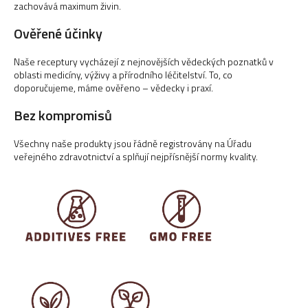
č
zachovává maximum živin.
u
j
Ověřené účinky
e
m
Naše receptury vycházejí z nejnovějších vědeckých poznatků v
oblasti medicíny, výživy a přírodního léčitelství.
To, co
e
doporučujeme, máme ověřeno – vědecky i praxí.
Bez kompromisů
KOLAGÉN
LIPOSOMAL
PLUS
Všechny naše produkty jsou řádně registrovány na Úřadu
veřejného zdravotnictví a splňují nejpřísnější normy kvality.
594,40
Kč
Původně:
743
Kč