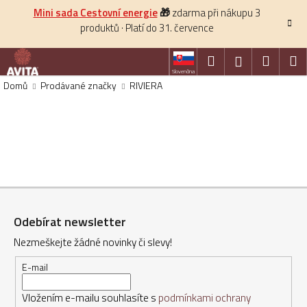
K
Přejít
Mini sada Cestovní energie
🎁
zdarma při nákupu 3
na
o
produktů · Platí do 31. července
obsah
Zpět
Zpět
š
í
Hledat
Nákup
M
Přihlášení
C
Slovenčina
k
košík
Domů
Prodávané značky
RIVIERA
o
p
o
t
ř
e
Z
b
á
u
Odebírat newsletter
p
j
Nezmeškejte žádné novinky či slevy!
a
e
t
t
E-mail
í
e
Vložením e-mailu souhlasíte s
podmínkami ochrany
n