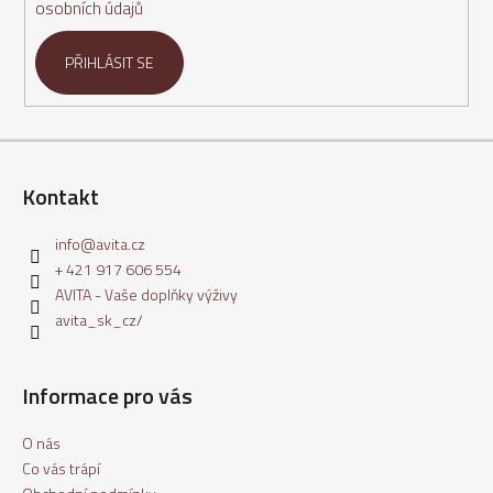
osobních údajů
a
j
PŘIHLÁSIT SE
í
t
?
Kontakt
info
@
avita.cz
HLEDAT
+ 421 917 606 554
AVITA - Vaše doplňky výživy
avita_sk_cz/
D
o
Informace pro vás
p
o
O nás
r
u
Co vás trápí